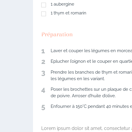
1
aubergine
1
thym et romarin
Préparation
1
Laver et couper les légumes en morce
2
Eplucher l’oignon et le couper en quarti
3
Prendre les branches de thym et romarin 
les légumes en les variant.
4
Poser les brochettes sur un plaque de cu
de poivre. Arroser d’huile d’olive.
5
Enfourner à 150°C pendant 40 minutes en
Lorem ipsum dolor sit amet, consectetur adi